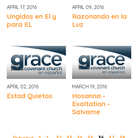
APRIL 17, 2016
APRIL 09, 2016
Ungidos en El y
Razonando en la
para EL
Luz
APRIL 02, 2016
MARCH 19, 2016
Estad Quietos
Hosanna -
Exaltation -
Salvame
Previous
1
2
...
32
33
34
35
36
37
38