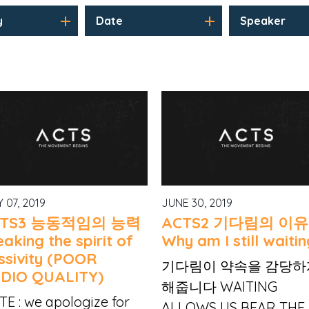
y
Date
Speaker
 07, 2019
JUNE 30, 2019
CTS3 능동적임의 능력
ACTS2 기다림의 이유
aking the spirit of
Why am I still waitin
ssivity (POOR
기다림이 약속을 감당하
DIO QUALITY)
해줍니다 WAITING
E : we apologize for
ALLOWS US BEAR THE