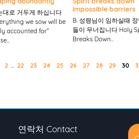
aping abundantly
Spirit breaks down
impossible barriers
는대로 거두게 하십니다
B. 성령님이 임하실때 
erything we sow will be
들이 무너집니다 Holy Spi
rly accounted for”
Breaks Down...
se...
2
...
22
23
24
25
26
27
28
29
30
3
연락처 Contact