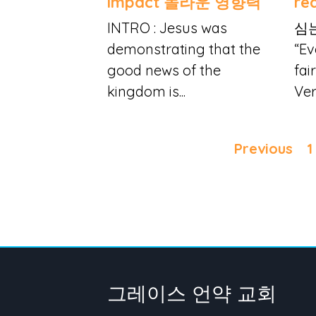
impact 놀라운 영향력
re
INTRO : Jesus was
심
demonstrating that the
“Ev
good news of the
fai
kingdom is...
Ver
Previous
1
그레이스 언약 교회