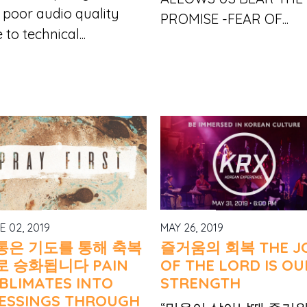
 poor audio quality
PROMISE -FEAR OF...
 to technical...
E 02, 2019
MAY 26, 2019
통은 기도를 통해 축복
즐거움의 회복 THE J
로 승화됩니다 PAIN
OF THE LORD IS OU
BLIMATES INTO
STRENGTH
ESSINGS THROUGH