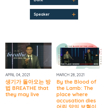
Speaker
APRIL 04, 2021
MARCH 28, 2021
생기가 돌아오는 방
By the Blood of
법 BREATHE that
the Lamb: The
they may live
place where
accusation dies
어린 양의 보혈이