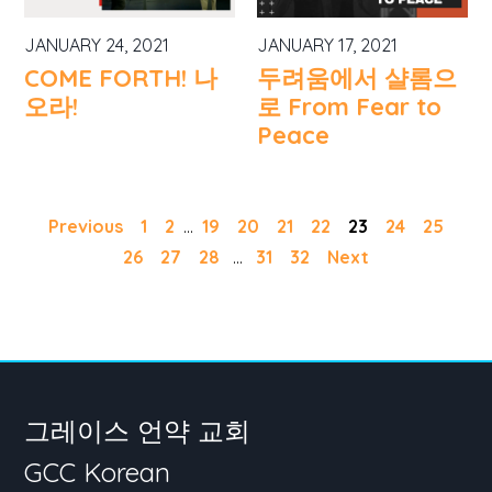
JANUARY 24, 2021
JANUARY 17, 2021
COME FORTH! 나
두려움에서 샬롬으
오라!
로 From Fear to
Peace
Previous
1
2
...
19
20
21
22
23
24
25
26
27
28
...
31
32
Next
그레이스 언약 교회
GCC Korean