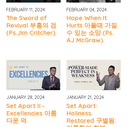
FEBRUARY 11, 2024
FEBRUARY 04, 2024
The Sword of
Hope When It
Revival 부흥의 검
Hurts 아플때 가질
(Ps.Jim Critcher)
수 있는 소망 (Ps.
AJ McGraw)
JANUARY 28, 2024
JANUARY 21, 2024
Set Apart II -
Set Apart:
Excellencies 아름
Holiness
다운 덕
Restored 구별됨: