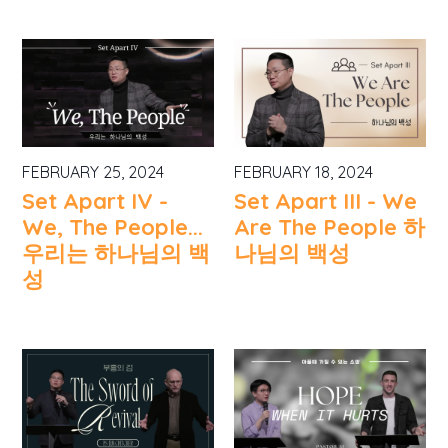
FEBRUARY 25, 2024
FEBRUARY 18, 2024
Set Apart IV -
Set Apart III - We
We, The People...
Are The People 하
우리는 하나님의 백
나님의 백성
성