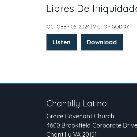
Libres De Iniquidad
OCTOBER 05, 2024 | VICTOR GODOY
Listen
Download
Chantilly Latino
Grace Covenant Church
4600 Brookfield Corporate Driv
Chantilly VA 20151