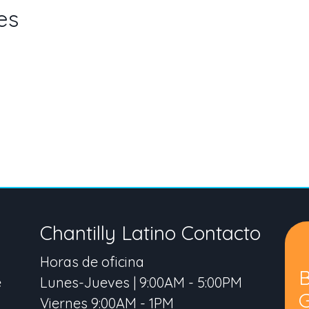
es
Chantilly Latino Contacto
Horas de oficina
e
Lunes-Jueves | 9:00AM - 5:00PM
Viernes 9:00AM - 1PM