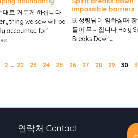
aping abundantly
Spirit breaks down
impossible barriers
는대로 거두게 하십니다
B. 성령님이 임하실때 
erything we sow will be
들이 무너집니다 Holy Spi
rly accounted for”
Breaks Down...
se...
2
...
22
23
24
25
26
27
28
29
30
3
연락처 Contact