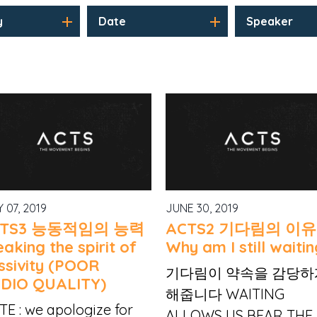
y
Date
Speaker
 07, 2019
JUNE 30, 2019
CTS3 능동적임의 능력
ACTS2 기다림의 이유
aking the spirit of
Why am I still waitin
ssivity (POOR
기다림이 약속을 감당하
DIO QUALITY)
해줍니다 WAITING
E : we apologize for
ALLOWS US BEAR THE