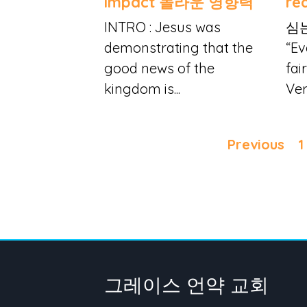
impact 놀라운 영향력
re
INTRO : Jesus was
심
demonstrating that the
“Ev
good news of the
fai
kingdom is...
Ver
Previous
1
그레이스 언약 교회