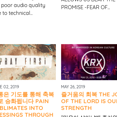
 poor audio quality
PROMISE -FEAR OF...
 to technical...
E 02, 2019
MAY 26, 2019
통은 기도를 통해 축복
즐거움의 회복 THE J
로 승화됩니다 PAIN
OF THE LORD IS OU
BLIMATES INTO
STRENGTH
ESSINGS THROUGH