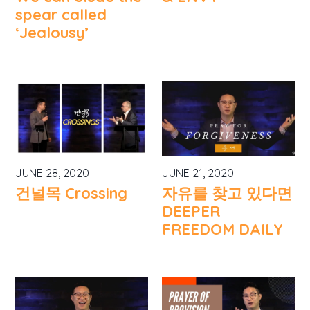
spear called
‘Jealousy’
JUNE 28, 2020
JUNE 21, 2020
건널목 Crossing
자유를 찾고 있다면
DEEPER
FREEDOM DAILY