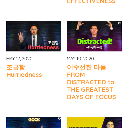
EFFECTIVENESS
MAY 17, 2020
MAY 10, 2020
조급함
어수선한 마음
Hurriedness
FROM
DISTRACTED to
THE GREATEST
DAYS OF FOCUS