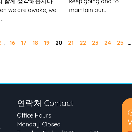
지 함께 생각해봅시다.
keep going and to
en we are awake, we
maintain our...
..
2
...
16
17
18
19
20
21
22
23
24
25
...
연락처 Contact
Office Hours
W
Monday: Closed
e