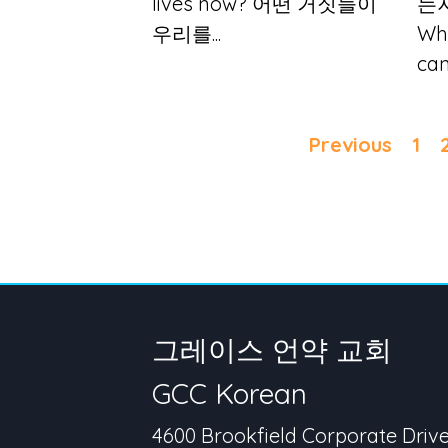
lives now? 어떤 거짓들이
는
우리를...
Wh
can.
Previous
1
그레이스 언약 교회
GCC Korean
4600 Brookfield Corporate Driv