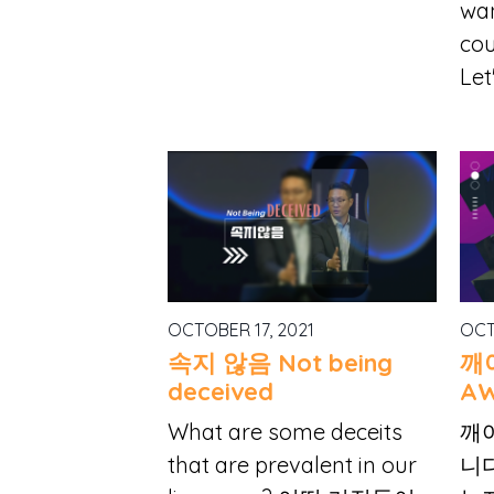
wan
cou
Let
OCTOBER 17, 2021
OCT
속지 않음 Not being
깨
deceived
A
What are some deceits
깨
that are prevalent in our
니