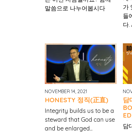
가
말씀으로 나누어봅시다
들
다. 
NOVEMBER 14, 2021
NOV
HONESTY 정직(正直)
담
BO
Integrity builds us to be a
ED
steward that God can use
담대
and be enlarged...