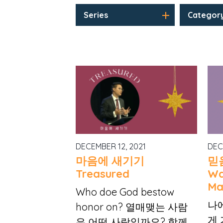
Series
Categor
DECEMBER 12, 2021
DEC
마음에 새기기
믿
Treasured
Wai
Ma
Who doe God bestow
나
honor on? 열매맺는 사람
게
은 어떤 사람일까요? 함께