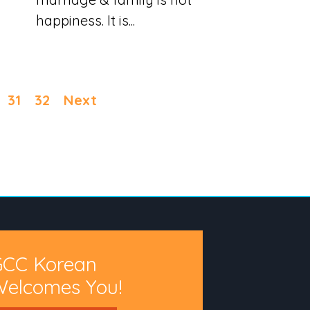
happiness. It is...
31
32
Next
GCC Korean
elcomes You!